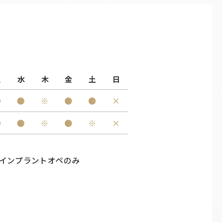
火
水
木
金
土
日
●
●
※
●
●
×
●
●
※
●
※
×
インプラントオペのみ