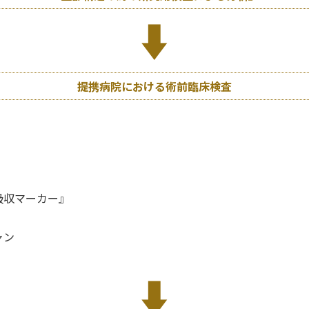
提携病院における術前臨床検査
』
吸収マーカー』
ャン
）