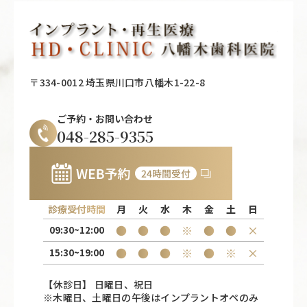
〒334-0012 埼玉県川口市八幡木1-22-8
ご予約・お問い合わせ
048-285-9355
診療受付時間
月
火
水
木
金
土
日
●
●
●
※
●
●
×
09:30~12:00
●
●
●
※
●
※
×
15:30~19:00
【休診日】 日曜日、祝日
※木曜日、土曜日の午後はインプラントオペのみ